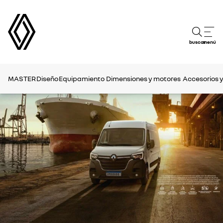
buscar
menú
MASTER
Diseño
Equipamiento
Dimensiones y motores
Accesorios 