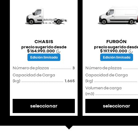
CHASIS
FURGÓN
precio sugerido desde
precio sugerido desd
$ 164.990.000
$ 197.990.000
Edición limitada
Edición limitada
Número de plazas
3
Número de plazas
Capacidad de Carga
Capacidad de Carga
(kg)
1.665
(kg)
Volumen de carga
(m3)
seleccionar
seleccionar