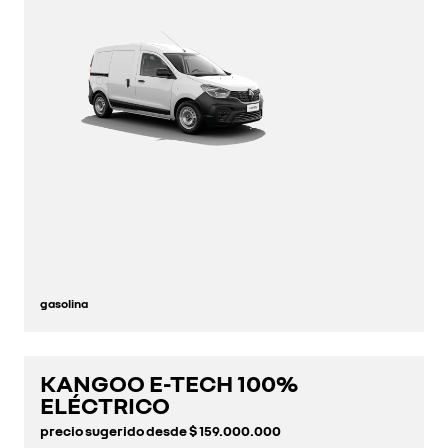
gasolina
KANGOO E-TECH 100%
descúbrelo
ELÉCTRICO
precio sugerido desde
$ 159.000.000
configúralo