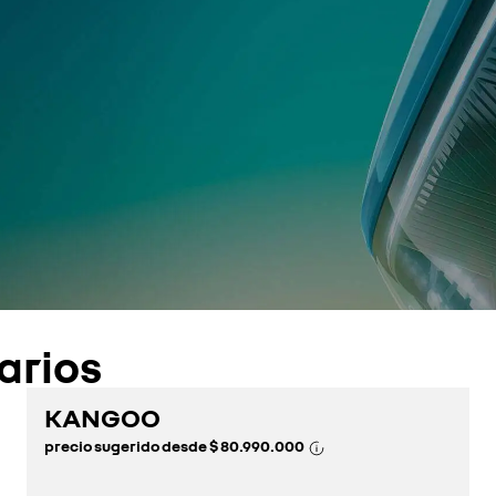
arios
KANGOO
precio sugerido desde
$ 80.990.000