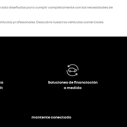
 han sido diseñados para cumplir completamente con las necesidades de
 vehículos profesionales. Descubre nuestros vehículos comerciales
za
Soluciones de financiación
lt
a medida
mantente conectado