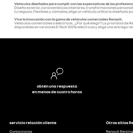
Vehículos diseñados para cumplir con las expectativas de los profesion
Diseño exterior, características interiores, transformaciones persona
tu negocio. Flexibles y cómodos, elige un vehículo utilitario diseñado p
Vive la innovación con la gama de vehículos comerciales Renault.
Vehículos comerciales o eléctricos... ¿Por qué elegir? La prioridad de
disponibles en versiones E-Tech 100% eléctricas y elige una entrega 
obtén una respuesta
en menos de cuatro horas
servicio relación cliente
Otros sitios R
Contactanos
Renault Rentin