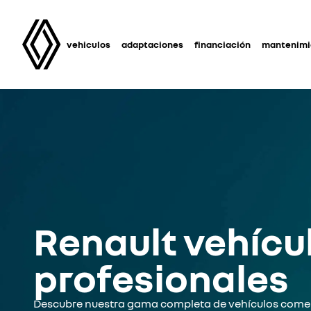
vehiculos
adaptaciones
financiación
mantenimie
Renault vehícu
profesionales
Descubre nuestra gama completa de vehículos comer