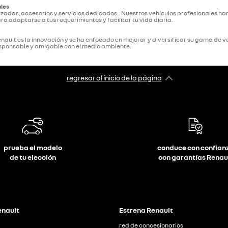
ales
lizadas, accesorios y servicios dedicados... Nuestros vehículos profesionales
ara adaptarse a tus requerimientos y facilitar tu vida diaria.
 Renault es la innovación y se ha enfocado en mejorar y diversificar su gama de
responsable y amigable con el medio ambiente.
regresar al inicio de la página
prueba el modelo
conduce con confian
de tu elección
con garantías Renau
enault
Estrena Renault
g
red de concesionarios