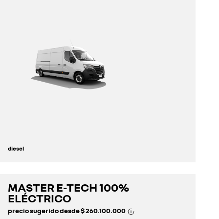
diesel
MASTER E-TECH 100%
descúbrelo
ELÉCTRICO
precio sugerido desde
$ 260.100.000
configúralo